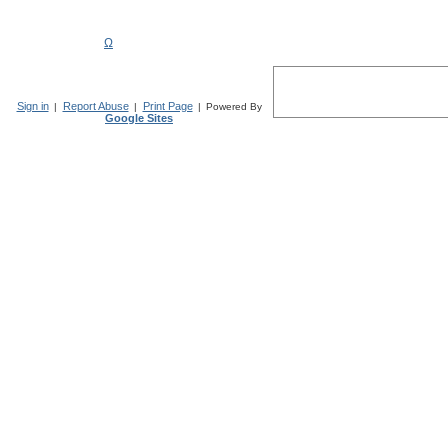
Ω
Sign in
Report Abuse
Print Page
|
|
|
Powered By
Google Sites