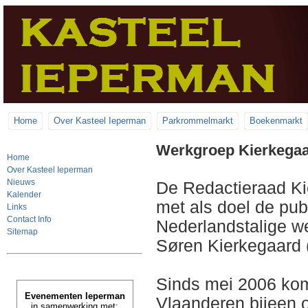
Home
Over Kasteel Ieperman
Parkrommelmarkt
Boekenmarkt
Werkgroep Kierkega
Home
Over Kasteel Ieperman
Nieuws
De Redactieraad K
Kalender
met als doel de pub
Links
Contact Info
Nederlandstalige w
Sitemap
Søren Kierkegaard 
Sinds mei 2006 kom
Evenementen Ieperman
Vlaanderen bijeen 
in samenwerking met: