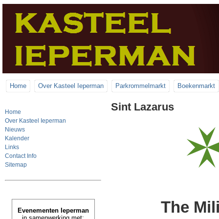
Home
Over Kasteel Ieperman
Parkrommelmarkt
Boekenmarkt
Sint Lazarus
Home
Over Kasteel Ieperman
Nieuws
Kalender
Links
Contact Info
Sitemap
The Mil
Evenementen Ieperman
in samenwerking met: