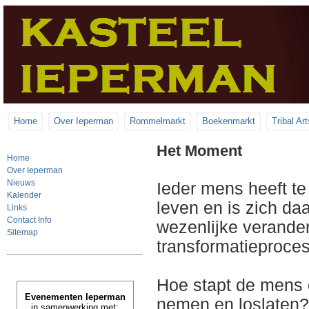
Home
Over Ieperman
Rommelmarkt
Boekenmarkt
Tribal Art
Het Moment
Home
Over Ieperman
Nieuws
Ieder mens heeft t
Kalender
leven en is zich daa
Links
Contact Info
wezenlijke verande
Sitemap
transformatieproces
Hoe stapt de mens 
Evenementen Ieperman
nemen en loslaten?
in samenwerking met: