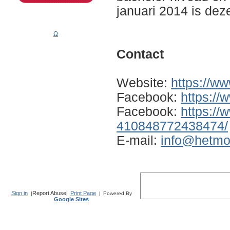
januari 2014 is de
Ω
Contact
Website:
https://w
Facebook:
https://
Facebook:
https:/
410848772438474/
E-mail:
info@hetmo
Sign in
Report Abuse
Print Page
|
|
|
Powered By
Google Sites